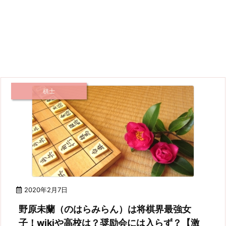
棋士
2020年2月7日
野原未蘭（のはらみらん）は将棋界最強女
子！wikiや高校は？奨励会には入らず？【激