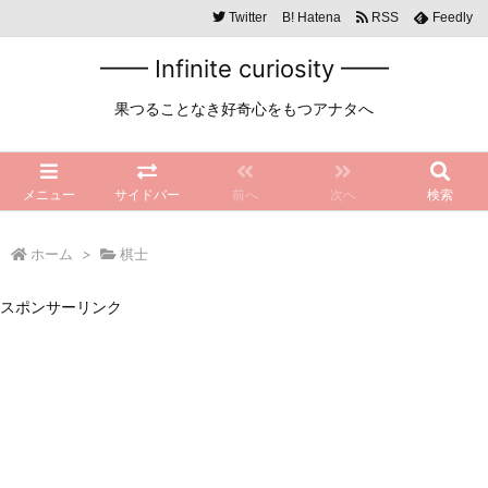
Twitter
B!
Hatena
RSS
Feedly
━━ Infinite curiosity ━━
果つることなき好奇心をもつアナタへ
メニュー
サイドバー
前へ
次へ
検索
ホーム
>
棋士
スポンサーリンク