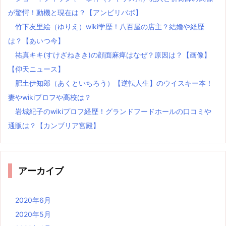
が驚愕！動機と現在は？【アンビリバボ】
竹下友里絵（ゆりえ）wiki学歴！八百屋の店主？結婚や経歴
は？【あいつ今】
祐真キキ(すけざねきき)の顔面麻痺はなぜ？原因は？【画像】
【仰天ニュース】
肥土伊知郎（あくといちろう）【逆転人生】のウイスキー本！
妻やwikiプロフや高校は？
岩城紀子のwikiプロフ経歴！グランドフードホールの口コミや
通販は？【カンブリア宮殿】
アーカイブ
2020年6月
2020年5月