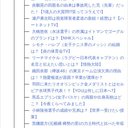
炎鵬晃の四股名の由来は事故死した兄（先輩）だっ
た！【1億人の大質問!?笑ってコラえて!】
瀬戸勇次郎は視覚障害者柔道の新鋭！経歴は？【ハ
ートネットTV】
大橋悠依（水泳選手）の所属はイトマンでゴーグル
のブランドは？【NHKスペシャル】
シモナ・ハレプ（女子テニス界のメッシ）の結婚
は？【炎の体育会TV】
リーチマイケル（ラグビー日本代表キャプテン）の
名言と伝えたい思いとは？【情熱大陸】
織田奈那（欅坂46）の東京ドーム公演欠席の理由
は！？熱愛報道が原因？卒業が濃厚か？
羽田に来たリオオリンピック金メダリストとはセル
ビア水球男子代表！？【YOUは何しに日本へ?】
馬瓜エブリン(女子バスケ）の両親や出身高校はど
こ？【今夜くらべてみました】
小林陵侑選手の成績や兄弟は？【世界一受けたい授
業】
荒磯親方(元横綱 稀勢の里)の力士時代と比べた年収