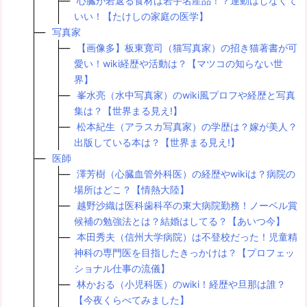
心臓が若返る食材は岩手名産品！？運動はしなくて
いい！【たけしの家庭の医学】
写真家
【画像多】板東寛司（猫写真家）の招き猫著書が可
愛い！wiki経歴や活動は？【マツコの知らない世
界】
峯水亮（水中写真家）のwiki風プロフや経歴と写真
集は？【世界まる見え!】
松本紀生（アラスカ写真家）の学歴は？嫁が美人？
出版している本は？【世界まる見え!】
医師
澤芳樹（心臓血管外科医）の経歴やwikiは？病院の
場所はどこ？【情熱大陸】
越野沙織は医科歯科卒の東大病院勤務！ノーベル賞
候補の勉強法とは？結婚はしてる？【あいつ今】
本田秀夫（信州大学病院）は不登校だった！児童精
神科の専門医を目指したきっかけは？【プロフェッ
ショナル仕事の流儀】
林かおる（小児科医）のwiki！経歴や旦那は誰？
【今夜くらべてみました】