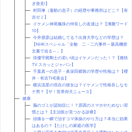
ぎ発見!】
村田琳（蓮舫の息子）の経歴や事務所はどこ？【有
吉ゼミ】
イケメン神尾楓珠の仲良しの友達は？【沸騰ワード
10】
今井朋彦は結婚してる？出身大学などの学歴は？
【NHKスペシャル「全貌 二・二六事件～最高機密
文書で迫る～」】
俳優宇梶剛士の若い頃はイケメンだった！？【痛快
TV スカッとジャパン】
千葉真一の息子・眞栄田郷敦の学歴や性格は？【櫻
井・有吉THE夜会】
横浜流星の現在の彼女は？イケメンで性格良しなモ
テ男？【ザ！世界仰天ニュース】
健康
脳のゴミが認知症に！？原因のスマホやためない習
慣とは？【主治医が見つかる診療】
頭痛を一瞬で治すコマ体操のやり方は？本当に効果
はあるの？【たけしの家庭の医学】