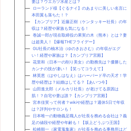
妻は？ウエカツ水産とは？
ローランド様【ぐるナイ】のあまりに美しい名言に
本田翼も落ちた！？
【カンブリア】近藤正樹（ケンタッキー社長）の年
収は？経歴や家族も気になる！
巻誠一郎が現在取締役の果実の木（熊本）とは？妻
は超美人！【爆報THEフライデー】
GU社長の柚木治（ゆのきおさむ）の年収がエグ
い！経歴や家族は？【カンブリア宮殿】
花里和（日本一の削り美女）の勤務先は？優勝した
カンナの技が凄い！【笑ってコラえて】
林英恵（はやしはなえ）はハーバード卒の天才！学
歴や経歴は？結婚はしてる？【あいつ今】
山田進太郎（メルカリ社長）が老けてる原因は
肌！？自宅や妻は誰？【カンブリア宮殿】
宮本佳実って何者？wikiや経歴は？週休5日で年収
は？評判やサロンも！
日本唯一の動物義足職人が社長を務める会社は？義
足の値段や経歴や年齢も！【坂上どうぶつ王国】
松崎順一（家電蒐集家）が社長を務める事務所はど