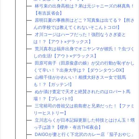
林弓束の出身高校は？弟は元ジャニーズの林真鳥！
【有吉反省会】
原明日夏の事務所はどこ？写真集は出てる？【所さ
んの学校では教えてくれないそこんトコロ!】
才川コージはハーフだった！強烈なうさぎ姿と
は！？【アウト×デラックス】
荒川真衣は福井出身でオニヤンマが彼氏！？虫づく
しの生活!【アウト×デラックス】
田原可南子（田原俊彦の娘）が父の行動が恥ずかし
くて辛い！？出身大学は？【ダウンタウンDX】
山根千佳がかわいい！相撲大好きスー女で競馬
も！？【ガッテン!】
ぬか漬け査定で天才と絶賛されたのはロバート馬
場！？【プレバト!!】
三宅裕司の曾祖父は前島密と兄弟だった！【ファミ
リーヒストリー】
立川志らくが日本記録更新した特技とはけん玉！甥
っ子は誰？【櫻井・有吉THE夜会】
DAIGOが妻と行く下北沢のカレー店「茄子おやじ」