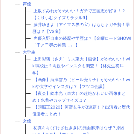
声優
上坂すみれがかわいい！ガチで三国志が好き！？
【くりぃむクイズミラクル9】
藤井ゆきよ（アイマス界の宝）はもちょガチ勢！学
歴は？【VS嵐】
声優入野自由の経歴や学歴は？【金曜ロードSHOW!
「千と千尋の神隠し」 】
大学生
上田彩瑛（さえ）ミス東大【画像】がかわいい！wi
ki高校は？両親やインスタも調査！【林先生初耳
学】
【画像】海津雪乃（ビール売り子）がかわいい！wi
kiや大学やインスタは？【マツコ会議】
【夜会】鈴木光（東大）の超絶かわいい画像まと
め！水着やカップサイズは？
【頭脳王2020】河野玄斗が3連覇！？出演者と歴代
優勝者まとめ！
女優
祐真キキ(すけざねきき)の顔面麻痺はなぜ？原因