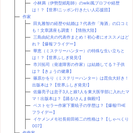
小林満（伊勢型紙彫師）のwiki風プロフや経歴
は！？【世界!ニッポン行きたい人応援団】
作家
田丸雅智の経歴や結婚は？代表作「海酒」の口コミ
も！文章講座も調査！【情熱大陸】
三島由紀夫の代表作まとめ！初心者にオススメはど
れ？【爆報フライデー】
華恵（ミステリーハンター）の特殊な生い立ちと
は！？【世界ふしぎ発見!】
市川拓司（発達障害の作家）は結婚してる？子供
は？【きょうの健康】
篠原かをり（ミステリーハンター）は昆虫大好き！
出版本は？【世界ふしぎ発見!】
佐藤亮子は息子3人と娘1人を東大医学部に入れたマ
マ！出版本は？【踊る!さんま御殿!!】
ベストセラー作家下重暁子の学歴は？【爆報!THE
フライデー】
イケメンメモ社長前田裕二の性格は？【しゃべくり
007】
作曲家