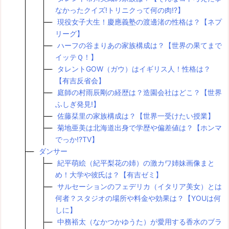
なかったクイズ!トリニクって何の肉!?】
現役女子大生！慶應義塾の渡邊渚の性格は？【ネプ
リーグ】
ハーフの谷まりあの家族構成は？【世界の果てまで
イッテＱ！】
タレントGOW（ガウ）はイギリス人！性格は？
【有吉反省会】
庭師の村雨辰剛の経歴は？造園会社はどこ？【世界
ふしぎ発見!】
佐藤栞里の家族構成は？【世界一受けたい授業】
菊地亜美は北海道出身で学歴や偏差値は？【ホンマ
でっか!?TV】
ダンサー
紀平萌絵（紀平梨花の姉）の激カワ姉妹画像まと
め！大学や彼氏は？【有吉ゼミ】
サルセーションのフェデリカ（イタリア美女）とは
何者？スタジオの場所や料金や効果は？【YOUは何
しに】
中務裕太（なかつかゆうた）が愛用する香水のブラ