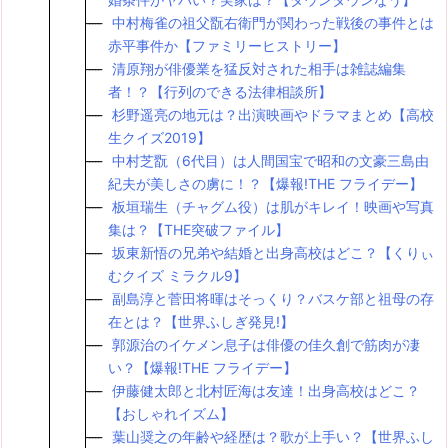
中村梅雀の祖父翫右衛門が関わった戦後の事件とは
赤平事件か【ファミリーヒストリー】
清原翔が俳優業を猛反対された相手は雑誌編集
者！？【行列のできる法律相談所】
杉野遥亮の地元は？出演映画やドラマまとめ【高校
生クイズ2019】
中村芝翫（6代目）は人間国宝で昭和の文豪三島由
紀夫が美しさの虜に！？【爆報!THE フライデー】
板垣瑞生（チャグム役）は肌がキレイ！映画や写真
集は？【THE突破ファイル】
坂東新悟の兄弟や結婚と出身高校はどこ？【くりぃ
むクイズ ミラクル9】
副島淳と菅田将暉はそっくり？バスケ部と祖母の存
在とは？【世界ふしぎ発見!】
郭源治のイケメン息子は俳優の佳久創で筋肉が凄
い？【爆報!THE フライデー】
伊藤健太郎と北村匠海は友達！出身高校はどこ？
【おしゃれイズム】
葉山奨之の年齢や経歴は？歌が上手い？【世界ふし