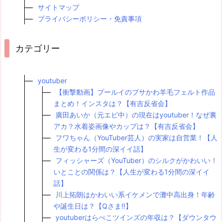
サイトマップ
プライバシーポリシー・免責事項
カテゴリー
youtuber
【衝撃動画】プールイのブサかわ羊毛フェルト作品
まとめ！インスタは？【有吉反省会】
廣田あいか（元エビ中）の現在はyoutuber！なぜ裏
アカ？水着姿画像やカップは？【有吉反省会】
フワちゃん（YouTuber芸人）の実家は自営業！【人
生が変わる1分間の深イイ話】
フィッシャーズ（YouTuber）のシルクがかわいい！
いとことの関係は？【人生が変わる1分間の深イイ
話】
川上拓朗はかわいい系イケメンで灘中高出身！年齢
や誕生日は？【Qさま!!】
youtuberはらぺこツインズの年収は？【ダウンタウ