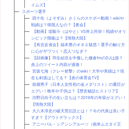
イムズ】
スポーツ選手
四十住（よそずみ）さくらのスケボー動画！wikiや
戦績は？韓国人なの？【夜会】
【動画】堤駿斗（はやと）VS井上尚弥！戦績やオリ
ンピック階級は？【情熱大陸】
【有吉反省会】福本豊のオネエ疑惑！選手の触り方
に心がザワつく！恋人つなぎ？
【顔画像】羽生結弦を中傷した鎌倉fmのDJは誰？
炎上のツイート内容が過激！
宮坂七海（クレー射撃）のwiki！大学や実績は？現
在も剣道はしてる？【炎の体育会TV】
前畑秀子（日本人女性初の金メダリスト）の重圧が
エグい！晩年や子供は？【歴史秘話ヒストリア】
渋野日向子の生い立ちは？2019年の年収がエグい！
【情熱大陸】
大八木淳史の破天荒伝説とは！？今の代表は良い子
すぎ？【アウトデラックス】
アニーバル・シアンシアルーソ（南米ムエタイ王