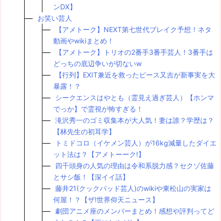
ンDX】
お笑い芸人
【アメトーク】NEXT第七世代ブレイク予想！ネタ
動画やwikiまとめ！
【アメトーク】トリオの2番手3番手芸人！3番手は
どっちの底辺争いが切ないw
【行列】EXIT兼近を救ったピース又吉が新事実を大
暴露！？
シークエンスはやとも（霊見え過ぎ芸人）【ホンマ
でっか】で霊視が怖すぎる！
滝沢秀一のゴミ収集本が大人気！妻は誰？学歴は？
【林先生の初耳学】
トミドコロ（イケメン芸人）が16kg減量したダイエ
ット法は？【アメトーーク!】
四千頭身の人気の理由は令和系脱力感？セクゾ佐藤
とサシ飯！【深イイ話】
藤井21(クックパッド芸人)のwikiや東松山の実家は
何屋！？【ザ!世界仰天ニュース】
劇団アニメ座のメンバーまとめ！感想や評判ってど