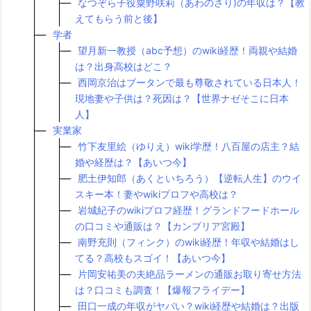
なつぞら子役粟野咲莉（あわのさり)の年収は？【教
えてもらう前と後】
学者
望月新一教授（abc予想）のwiki経歴！両親や結婚
は？出身高校はどこ？
西岡京治はブータンで最も尊敬されている日本人！
現地妻や子供は？死因は？【世界ナゼそこに日本
人】
実業家
竹下友里絵（ゆりえ）wiki学歴！八百屋の店主？結
婚や経歴は？【あいつ今】
肥土伊知郎（あくといちろう）【逆転人生】のウイ
スキー本！妻やwikiプロフや高校は？
岩城紀子のwikiプロフ経歴！グランドフードホール
の口コミや通販は？【カンブリア宮殿】
南野充則（フィンク）のwiki経歴！年収や結婚はし
てる？高校もスゴイ！【あいつ今】
片岡安祐美の夫絶品ラーメンの通販お取り寄せ方法
は？口コミも調査！【爆報フライデー】
田口一成の年収がヤバい？wiki経歴や結婚は？出版