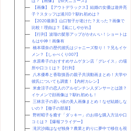
は？【画像】【仰天ニュース】
【画像】【アウトデラックス】結婚の女優は遊井亮
子？スタッフは浦川D？馴れ初めは？
【2020最新】山口智子が老けた？太った？画像で
比較！理由は？【嵐にしやがれ】
【行列】波瑠の髪形アップがかわいい！ショートは
もはや神！画像有
橋本環奈の歴代彼氏はジャニーズ祭り！？兄もイケ
メン？【しゃべくり007】
水原希子のおすすめサムゲタン店「グレイス」の場
所や口コミは？【行列】
八木優希と香取慎吾の親子共演動画まとめ！大学や
彼氏についても調査！【内村カレン】
米倉涼子の恋人のアルゼンチン人ダンサーとは誰？
イケメンで顔画像は？馴れ初めも！
三林京子の若い頃の美人画像まとめ！なぜ結婚しな
いの？【徹子の部屋】
野村昭子を癒す「ダッキー」のお得な購入方法や口
コミは？【爆報フライデー】
滝沢沙織はなぜ独身？農業と釣りに夢中で移住も視