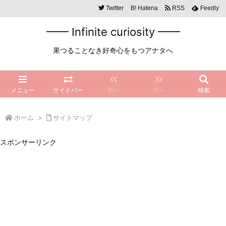
Twitter
B!
Hatena
RSS
Feedly
━━ Infinite curiosity ━━
果つることなき好奇心をもつアナタへ
メニュー
サイドバー
前へ
次へ
検索
ホーム
>
サイトマップ
スポンサーリンク