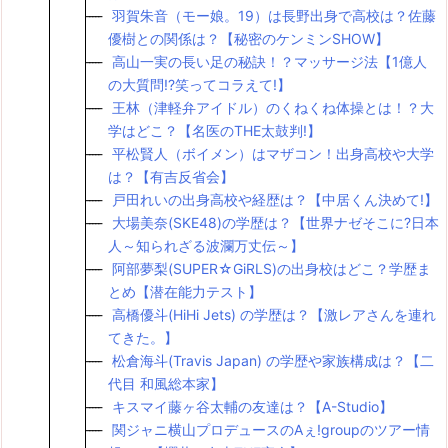
羽賀朱音（モー娘。19）は長野出身で高校は？佐藤
優樹との関係は？【秘密のケンミンSHOW】
高山一実の長い足の秘訣！？マッサージ法【1億人
の大質問!?笑ってコラえて!】
王林（津軽弁アイドル）のくねくね体操とは！？大
学はどこ？【名医のTHE太鼓判!】
平松賢人（ボイメン）はマザコン！出身高校や大学
は？【有吉反省会】
戸田れいの出身高校や経歴は？【中居くん決めて!】
大場美奈(SKE48)の学歴は？【世界ナゼそこに?日本
人～知られざる波瀾万丈伝～】
阿部夢梨(SUPER☆GiRLS)の出身校はどこ？学歴ま
とめ【潜在能力テスト】
高橋優斗(HiHi Jets) の学歴は？【激レアさんを連れ
てきた。】
松倉海斗(Travis Japan) の学歴や家族構成は？【二
代目 和風総本家】
キスマイ藤ヶ谷太輔の友達は？【A-Studio】
関ジャニ横山プロデュースのAぇ!groupのツアー情