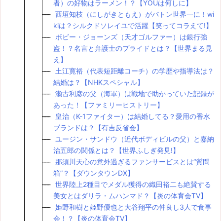
者）の好物はラーメン！？【YOUは何しに】
西垣知枝（にしがきともえ）がバトン世界一に！wi
kiは？シルクドソレイユで活躍【笑ってコラえて!】
ボビー・ジョーンズ（天才ゴルファー）は銀行強
盗！？名言と弁護士のプライドとは？【世界まる見
え】
土江寛裕（代表短距離コーチ）の学歴や指導法は？
結婚は？【NHKスペシャル】
瀬古利彦の父（海軍）は戦地で助かっていた記録が
あった！【ファミリーヒストリー】
皇治（K-1ファイター）は結婚してる？愛用の香水
ブランドは？【有吉反省会】
ユージン・サンドウ（近代ボディビルの父）と嘉納
治五郎の関係とは？【世界ふしぎ発見!】
那須川天心の意外過ぎるファンサービスとは“質問
箱”？【ダウンタウンDX】
世界陸上2種目でメダル獲得の織田裕二も絶賛する
美女とはダリラ・ムハンマド？【炎の体育会TV】
姫野和樹と姫野優也と大谷翔平の仲良し3人で食事
会！？【炎の体育会TV】