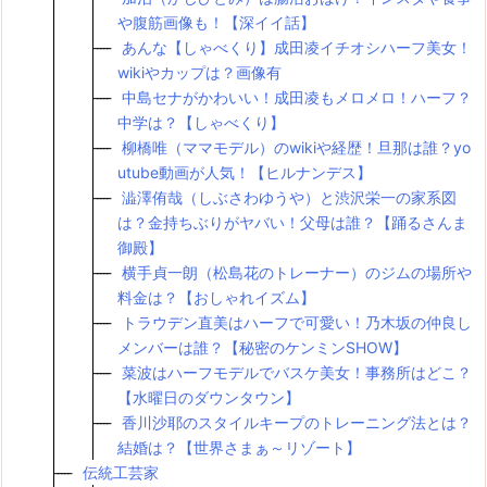
や腹筋画像も！【深イイ話】
あんな【しゃべくり】成田凌イチオシハーフ美女！
wikiやカップは？画像有
中島セナがかわいい！成田凌もメロメロ！ハーフ？
中学は？【しゃべくり】
柳橋唯（ママモデル）のwikiや経歴！旦那は誰？yo
utube動画が人気！【ヒルナンデス】
澁澤侑哉（しぶさわゆうや）と渋沢栄一の家系図
は？金持ちぶりがヤバい！父母は誰？【踊るさんま
御殿】
横手貞一朗（松島花のトレーナー）のジムの場所や
料金は？【おしゃれイズム】
トラウデン直美はハーフで可愛い！乃木坂の仲良し
メンバーは誰？【秘密のケンミンSHOW】
菜波はハーフモデルでバスケ美女！事務所はどこ？
【水曜日のダウンタウン】
香川沙耶のスタイルキープのトレーニング法とは？
結婚は？【世界さまぁ～リゾート】
伝統工芸家