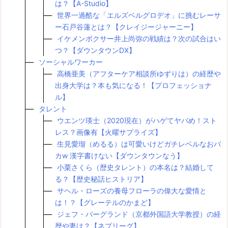
は？【A-Studio】
世界一過酷な「エルズベルグロデオ」に挑むレーサ
ー石戸谷蓮とは？【クレイジージャーニー】
イケメンボクサー井上尚弥の戦績は？次の試合はい
つ？【ダウンタウンDX】
ソーシャルワーカー
高橋亜美（アフターケア相談所ゆずりは）の経歴や
出身大学は？本も気になる！【プロフェッショナ
ル】
タレント
ウエンツ瑛士（2020現在）がハゲてヤバめ！スト
レス？画像有【火曜サプライズ】
生見愛瑠（めるる）は可愛いけどガチレベルなおバ
カw 漢字書けない【ダウンタウンなう】
小栗さくら（歴史タレント）の本名は？結婚して
る？【歴史秘話ヒストリア】
サヘル・ローズの養母フローラの偉大な愛情と
は！？【グレーテルのかまど】
ジェフ・バーグランド（京都外国語大学教授）の経
歴や妻は？【ネプリーグ】