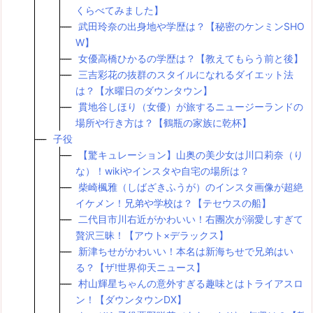
くらべてみました】
武田玲奈の出身地や学歴は？【秘密のケンミンSHO
W】
女優高橋ひかるの学歴は？【教えてもらう前と後】
三吉彩花の抜群のスタイルになれるダイエット法
は？【水曜日のダウンタウン】
貫地谷しほり（女優）が旅するニュージーランドの
場所や行き方は？【鶴瓶の家族に乾杯】
子役
【驚キュレーション】山奥の美少女は川口莉奈（り
な）！wikiやインスタや自宅の場所は？
柴崎楓雅（しばざきふうが）のインスタ画像が超絶
イケメン！兄弟や学校は？【テセウスの船】
二代目市川右近がかわいい！右團次が溺愛しすぎて
贅沢三昧！【アウト×デラックス】
新津ちせがかわいい！本名は新海ちせで兄弟はい
る？【ザ!世界仰天ニュース】
村山輝星ちゃんの意外すぎる趣味とはトライアスロ
ン！【ダウンタウンDX】