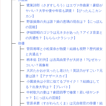
鷺巣詩郎（さぎすしろう）はエヴァ作曲家！豪邸が
ヤバい？大学や妻や年収も調査！【ぴったんこカン
カン】
野坂操壽の夫は誰？娘の恵璃の現在は？【にっぽん
の芸能】
伊福部昭のゴジラは元ネタがあった？アイヌ音楽と
の共通性？【ららら♪クラシック】
俳優
菅田将暉と小松菜奈が熱愛！結婚も視野？歴代彼女
と共通点？
柄本佑【行列】は吉高由里子が大好き！?なぜカッ
コいい？画像有
大沢たかおが太ったし老けた！英語力がすごい？元
妻は誰？【アナザースカイ】
小園凌央は小宮に似てるブサイク！？結婚はして
る？出身大学は？【プレバト】
中村歌六の妻は？劇団四季で修業！若い頃ヤンチ
ャ？【にっぽんの芸能】
菅原卓磨（すがわらたくま）は元自衛官の俳優！結