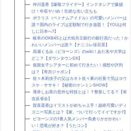
仲川遥香【爆報フライデー】インドネシアで爆儲
け！年収ヤバめ！壮絶な生い立ちも
ポラリス（ベトナムアイドル）の可愛いメンバーは
誰？国内のライブは定額制で行き放題！【YOUは何
しに日本へ?】
岐阜のOKB45とは大垣共立銀行の銀行員だった！か
わいいメンバーは誰？【ナニコレ珍百景】
高瀬くるみ（ビヨーンズ）のwiki！あだ名や大学は
どこ？【ダウンタウンDX】
仮面女子シアターに初めて行きたい！感想や評判
は？【有吉ジャポン】
佐々木莉佳子の父はカネト佐々東の社長で兄はヨウ
スケ・ササキ！【秘密のケンミンSHOW】
薄井しお里の意外な特技とは！？整形してる？【有
吉反省会】
賀喜遥香はイラストがめちゃ上手！超絶可愛いディ
ズニー写真とは？【家、ついて行ってイイですか?】
ビヨーンズの1番人気メンバー島倉りかがかわい
い！恐竜が好き？【うたコン】