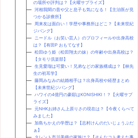
の場所や評判は？【火曜サプライズ】
河相我聞の昔や父と息子も気になる！【主治医が見
つかる診療所】
周来友は面白い！学歴や事務所はどこ？【未来世紀
ジパング】
ニードル（お笑い芸人）のプロフィールや出身高校
は？【有田P おもてなす】
松田ゆう姫（松田翔太の妹）の年齢や出身高校は？
【タモリ倶楽部】
生見愛瑠は可愛い！兄弟などの家族構成は？【林先
生の初耳学】
藤岡みなみの結婚相手は？出身高校や経歴まとめ
【未来世紀ジパング】
ハワイの4億円の豪邸はKONISHIKI！？【火曜サプ
ライズ】
元NHKお姉さん上原りさの現在は？【今夜くらべて
みました】
加島ちかえの学歴は？【志村けんのだいじょうぶだ
ぁ】
タレント市川美織の家族は？【そんなコト考えた事