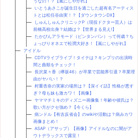
うなの！？【嵐にしやがれ】
いとうあさこが誕生日を過ごした超有名アーティス
トとは松任谷由実！？【ダウンタウンDX】
しゅんしゅんクリニックP（現役ドクター芸人）は
前橋高校出身？結婚は？【世界まる見え!】
たかぴんアラモード（ピンタンパン）って何歳？ち
ょっぴりオネエで松潤大好き！【嵐にしやがれ】
アイドル
CDTVライブライブ！タイテは？キンプリの出演時
間と曲順をチェック！
長沢菜々香（欅坂46）が卒業で芸能界引退？卒業理
由がヤバい！？
村重杏奈の実家の場所は？【深イイ話】性格が悪す
ぎ？母も妹も激カワ！【画像】
ヤママチミキのディズニー画像集！年齢や彼氏は？
歌い方がクセ強め？【今くら】
病ンドル【有吉反省会】のwikiや活動は？病みカワ
画像まとめ！
ASAP（アサップ）【画像】アイドルなのに闇がア
ウトデラックスで露呈！