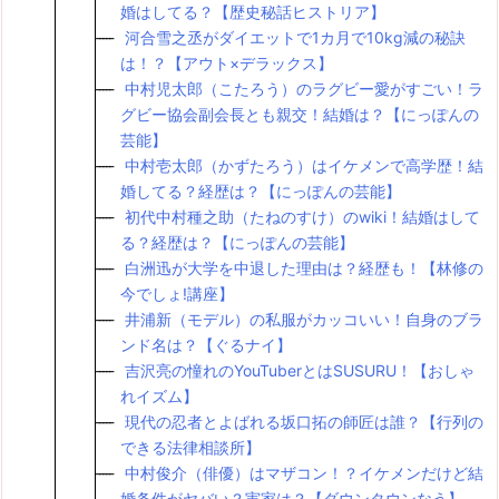
婚はしてる？【歴史秘話ヒストリア】
河合雪之丞がダイエットで1カ月で10kg減の秘訣
は！？【アウト×デラックス】
中村児太郎（こたろう）のラグビー愛がすごい！ラ
グビー協会副会長とも親交！結婚は？【にっぽんの
芸能】
中村壱太郎（かずたろう）はイケメンで高学歴！結
婚してる？経歴は？【にっぽんの芸能】
初代中村種之助（たねのすけ）のwiki！結婚はして
る？経歴は？【にっぽんの芸能】
白洲迅が大学を中退した理由は？経歴も！【林修の
今でしょ!講座】
井浦新（モデル）の私服がカッコいい！自身のブラ
ンド名は？【ぐるナイ】
吉沢亮の憧れのYouTuberとはSUSURU！【おしゃ
れイズム】
現代の忍者とよばれる坂口拓の師匠は誰？【行列の
できる法律相談所】
中村俊介（俳優）はマザコン！？イケメンだけど結
婚条件がヤバい？実家は？【ダウンタウンなう】