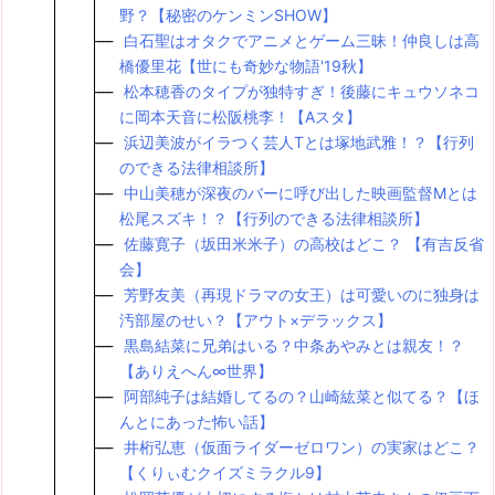
野？【秘密のケンミンSHOW】
白石聖はオタクでアニメとゲーム三昧！仲良しは高
橋優里花【世にも奇妙な物語'19秋】
松本穂香のタイプが独特すぎ！後藤にキュウソネコ
に岡本天音に松阪桃李！【Aスタ】
浜辺美波がイラつく芸人Tとは塚地武雅！？【行列
のできる法律相談所】
中山美穂が深夜のバーに呼び出した映画監督Mとは
松尾スズキ！？【行列のできる法律相談所】
佐藤寛子（坂田米米子）の高校はどこ？ 【有吉反省
会】
芳野友美（再現ドラマの女王）は可愛いのに独身は
汚部屋のせい？【アウト×デラックス】
黒島結菜に兄弟はいる？中条あやみとは親友！？
【ありえへん∞世界】
阿部純子は結婚してるの？山崎紘菜と似てる？【ほ
んとにあった怖い話】
井桁弘恵（仮面ライダーゼロワン）の実家はどこ？
【くりぃむクイズミラクル9】