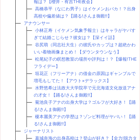
報は？【櫻井・有吉THE夜会】
高橋恭平（なにわ男子）はイケメンおバカ！？出身
高校や偏差値は？【踊る!さんま御殿!!】
アナウンサー
小林正寿（イケメン気象予報士）はキャラがヤバす
ぎて結婚こじらせ？彼女は？【深イイ話】
谷尻萌（同志社大生）の彼氏やカップは？超絶かわ
いい着物画像まとめ！【ダウンタウンなう】
松尾紀子の瞑想教室の場所や評判は！？【爆報!THE
フライデー】
垣花正（フリーアナ）の借金の原因はギャンブルで
増毛もしてた！【アウト×デラックス】
水野悠希は法政大大学院卒で元北海道文化放送アナ
の才女！【踊る!さんま御殿!!】
菊池良子アナの出身大学は？ゴルフが大好き！【踊
る!さんま御殿!!】
榎本麗美アナの学歴は？ゾンビ料理がヤバい！【踊
る!さんま御殿!!】
ジャーナリスト
葛城奈海の出身高校は？登山が好き？【全力!脱力タ