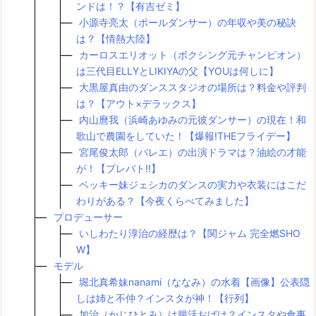
ンドは！？【有吉ゼミ】
小源寺亮太（ポールダンサー）の年収や美の秘訣
は？【情熱大陸】
カーロスエリオット（ボクシング元チャンピオン）
は三代目ELLYとLIKIYAの父【YOUは何しに】
大黒屋真由のダンススタジオの場所は？料金や評判
は？【アウト×デラックス】
内山麿我（浜崎あゆみの元彼ダンサー）の現在！和
歌山で農園をしていた！【爆報!THEフライデー】
宮尾俊太郎（バレエ）の出演ドラマは？油絵の才能
が！【プレバト!!】
ベッキー妹ジェシカのダンスの実力や衣装にはこだ
わりがある？【今夜くらべてみました】
プロデューサー
いしわたり淳治の経歴は？【関ジャム 完全燃SHO
W】
モデル
堀北真希妹nanami（ななみ）の水着【画像】公表隠
しは姉と不仲？インスタが神！【行列】
加治（かじひとみ）は腸活おばけ？インスタや食事