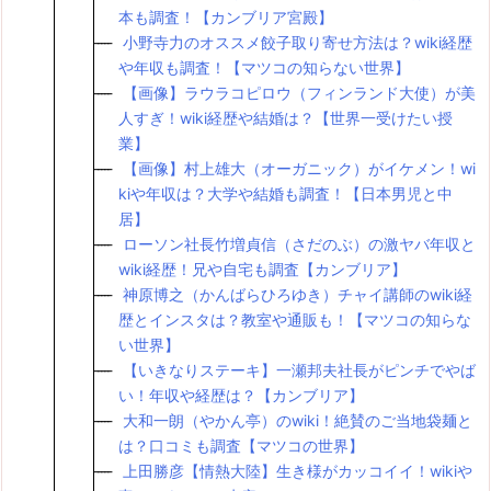
本も調査！【カンブリア宮殿】
小野寺力のオススメ餃子取り寄せ方法は？wiki経歴
や年収も調査！【マツコの知らない世界】
【画像】ラウラコピロウ（フィンランド大使）が美
人すぎ！wiki経歴や結婚は？【世界一受けたい授
業】
【画像】村上雄大（オーガニック）がイケメン！wi
kiや年収は？大学や結婚も調査！【日本男児と中
居】
ローソン社長竹増貞信（さだのぶ）の激ヤバ年収と
wiki経歴！兄や自宅も調査【カンブリア】
神原博之（かんばらひろゆき）チャイ講師のwiki経
歴とインスタは？教室や通販も！【マツコの知らな
い世界】
【いきなりステーキ】一瀬邦夫社長がピンチでやば
い！年収や経歴は？【カンブリア】
大和一朗（やかん亭）のwiki！絶賛のご当地袋麺と
は？口コミも調査【マツコの世界】
上田勝彦【情熱大陸】生き様がカッコイイ！wikiや