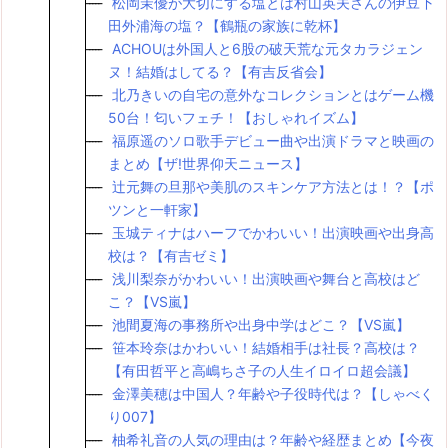
松岡茉優が大切にする塩とは村山英夫さんの伊豆下
田外浦海の塩？【鶴瓶の家族に乾杯】
ACHOUは外国人と6股の破天荒な元タカラジェン
ヌ！結婚はしてる？【有吉反省会】
北乃きいの自宅の意外なコレクションとはゲーム機
50台！匂いフェチ！【おしゃれイズム】
福原遥のソロ歌手デビュー曲や出演ドラマと映画の
まとめ【ザ!世界仰天ニュース】
辻元舞の旦那や美肌のスキンケア方法とは！？【ポ
ツンと一軒家】
玉城ティナはハーフでかわいい！出演映画や出身高
校は？【有吉ゼミ】
浅川梨奈がかわいい！出演映画や舞台と高校はど
こ？【VS嵐】
池間夏海の事務所や出身中学はどこ？【VS嵐】
笹本玲奈はかわいい！結婚相手は社長？高校は？
【有田哲平と高嶋ちさ子の人生イロイロ超会議】
金澤美穂は中国人？年齢や子役時代は？【しゃべく
り007】
柚希礼音の人気の理由は？年齢や経歴まとめ【今夜