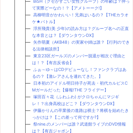
BiSH（クセがすごい女性グループ）の年齢は？仲っ
て実際どーなの！？【アメトーーク!】
高柳明音がかわいい！兄弟はいるの？【THEカラオ
ケ★バトル】
浮所飛貴(美 少年)の読み方は？グループ名への正直
な本音とは？【ダウンタウンDX】
矢作萌夏（AKB48）の実家や姉は誰？【行列のでき
る法律相談所】
東京23区ガールズのメンバー脱退が相次ぐ理由と
は！？【有吉反省会】
ふぉ～ゆ～はCDデビューなし！ファンクラブはあ
るの？【激レアさんを連れてきた。】
日本初のアイドル明日待子が死去・初代カルピスC
Mガールだった【爆報!THE フライデー】
塚田百々花（ふわふわ) がクロちゃんにマジギ
レ！？出身高校はどこ？【ダウンタウンDX】
伊藤かりんの卒業後の進路は棋士？将棋を始めたき
っかけは？【この差って何ですか?】
祭nine.のメンバーは誰？武道館ライブのDVD情報
は？【有吉ジャポン】