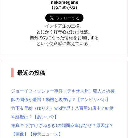
nekomegane
（ねこめがね）
インドア派の王様。
とにかく好奇心だけは旺盛。
自分の気になった情報をお届けする
という使命感に燃えている。
最近の投稿
ジョーイフィッシャー事件（テキサス州）犯人と祈祷
師の関係が驚愕！動機と現在は？【アンビリバボ】
竹下友里絵（ゆりえ）wiki学歴！八百屋の店主？結婚
や経歴は？【あいつ今】
祐真キキ(すけざねきき)の顔面麻痺はなぜ？原因は？
【画像】【仰天ニュース】