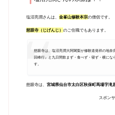
塩沼亮潤さんは、
金峯山修験本宗
の僧侶です。
慈眼寺（じげんじ）
のご住職でもあります。
慈眼寺は、塩沼亮潤大阿闍梨が修験道発祥の地奈
回峰行』と九日間飲まず・食べず・寝ず・横にな
す。
慈眼寺は、
宮城県仙台市太白区秋保町馬場字滝原
スポン