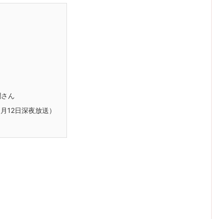
潤さん
0月12日深夜放送）