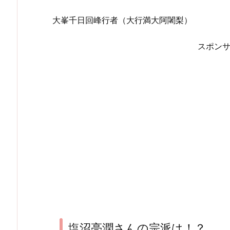
大峯千日回峰行者（大行満大阿闍梨）
スポン
塩沼亮潤さんの宗派は！？