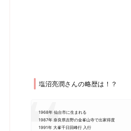
塩沼亮潤さんの略歴は！？
1968年 仙台市に生まれる
1987年 奈良県吉野の金峯山寺で出家得度
1991年 大峯千日回峰行 入行