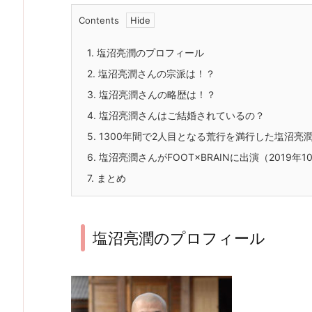
Contents
1.
塩沼亮潤のプロフィール
2.
塩沼亮潤さんの宗派は！？
3.
塩沼亮潤さんの略歴は！？
4.
塩沼亮潤さんはご結婚されているの？
5.
1300年間で2人目となる荒行を満行した塩沼亮
6.
塩沼亮潤さんがFOOT×BRAINに出演（2019年1
7.
まとめ
塩沼亮潤のプロフィール