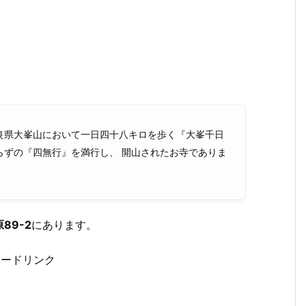
良県大峯山において一日四十八キロを歩く『大峯千日
らずの『四無行』を満行し、 開山されたお寺でありま
89-2
にあります。
サードリンク