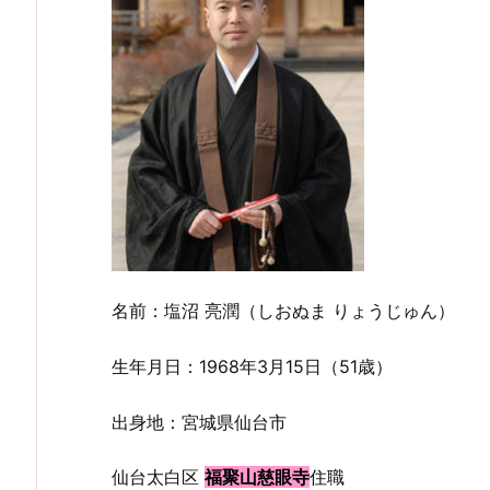
名前：塩沼 亮潤（しおぬま りょうじゅん）
生年月日：1968年3月15日（51歳）
出身地：宮城県仙台市
仙台太白区
福聚山慈眼寺
住職