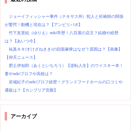
ジョーイフィッシャー事件（テキサス州）犯人と祈祷師の関係
が驚愕！動機と現在は？【アンビリバボ】
竹下友里絵（ゆりえ）wiki学歴！八百屋の店主？結婚や経歴
は？【あいつ今】
祐真キキ(すけざねきき)の顔面麻痺はなぜ？原因は？【画像】
【仰天ニュース】
肥土伊知郎（あくといちろう）【逆転人生】のウイスキー本！
妻やwikiプロフや高校は？
岩城紀子のwikiプロフ経歴！グランドフードホールの口コミや
通販は？【カンブリア宮殿】
アーカイブ