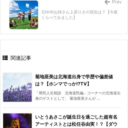
Prev
元NHKお姉さん上原りさの現在は？【今夜
くらべてみました】
関連記事
菊地亜美は北海道出身で学歴や偏差値
は？【ホンマでっか!?TV】
「県民人生相談 北海道民編」コーナーの北海道出
身のゲストとして、 菊池亜美さんが ...
いとうあさこが誕生日を過ごした超有名
アーティストとは松任谷由実！？【ダウ