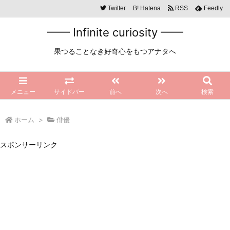
Twitter
B!
Hatena
RSS
Feedly
━━ Infinite curiosity ━━
果つることなき好奇心をもつアナタへ
メニュー
サイドバー
前へ
次へ
検索
ホーム
>
俳優
スポンサーリンク