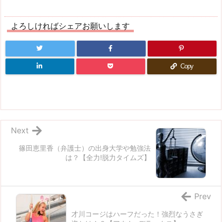
よろしければシェアお願いします
Copy
Next
篠田恵里香（弁護士）の出身大学や勉強法
は？【全力!脱力タイムズ】
Prev
才川コージはハーフだった！強烈なうさぎ