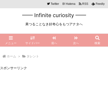
Twitter
B!
Hatena
RSS
Feedly
━━ Infinite curiosity ━━
果つることなき好奇心をもつアナタへ
メニュー
サイドバー
前へ
次へ
検索
ホーム
>
タレント
スポンサーリンク