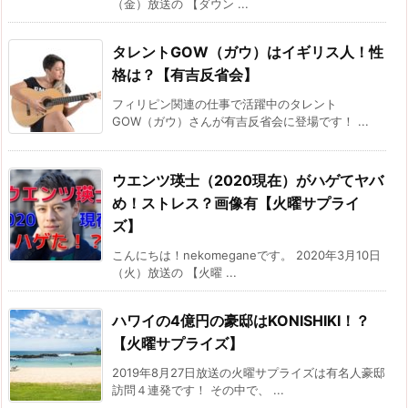
（金）放送の 【ダウン ...
タレントGOW（ガウ）はイギリス人！性
格は？【有吉反省会】
フィリピン関連の仕事で活躍中のタレント
GOW（ガウ）さんが有吉反省会に登場です！ ...
ウエンツ瑛士（2020現在）がハゲてヤバ
め！ストレス？画像有【火曜サプライ
ズ】
こんにちは！nekomeganeです。 2020年3月10日
（火）放送の 【火曜 ...
ハワイの4億円の豪邸はKONISHIKI！？
【火曜サプライズ】
2019年8月27日放送の火曜サプライズは有名人豪邸
訪問４連発です！ その中で、 ...