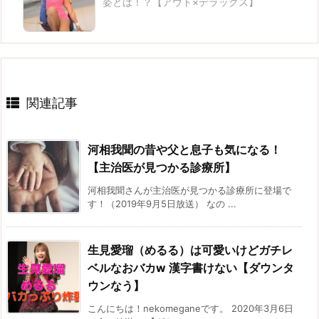
姿とは！？【アウト×デラックス】
関連記事
河相我聞の昔や父と息子も気になる！
【主治医が見つかる診療所】
河相我聞さんが主治医が見つかる診療所に登場で
す！（2019年9月5日放送） なの ...
生見愛瑠（めるる）は可愛いけどガチレ
ベルなおバカw 漢字書けない【ダウンタ
ウンなう】
こんにちは！nekomeganeです。 2020年3月6日