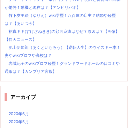
が驚愕！動機と現在は？【アンビリバボ】
竹下友里絵（ゆりえ）wiki学歴！八百屋の店主？結婚や経歴
は？【あいつ今】
祐真キキ(すけざねきき)の顔面麻痺はなぜ？原因は？【画像】
【仰天ニュース】
肥土伊知郎（あくといちろう）【逆転人生】のウイスキー本！
妻やwikiプロフや高校は？
岩城紀子のwikiプロフ経歴！グランドフードホールの口コミや
通販は？【カンブリア宮殿】
アーカイブ
2020年6月
2020年5月