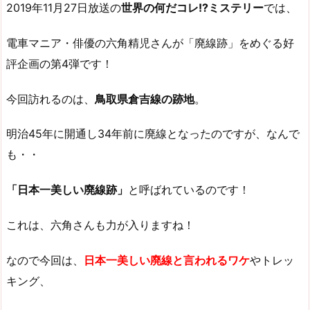
2019年11月27日放送の
世界の何だコレ!?ミステリー
では、
電車マニア・俳優の六角精児さんが「廃線跡」をめぐる好
評企画の第4弾です！
今回訪れるのは、
鳥取県倉吉線の跡地
。
明治45年に開通し34年前に廃線となったのですが、なんで
も・・
「日本一美しい廃線跡」
と呼ばれているのです！
これは、六角さんも力が入りますね！
なので今回は、
日本一美しい廃線と言われるワケ
やトレッ
キング、