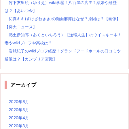
竹下友里絵（ゆりえ）wiki学歴！八百屋の店主？結婚や経歴
は？【あいつ今】
祐真キキ(すけざねきき)の顔面麻痺はなぜ？原因は？【画像】
【仰天ニュース】
肥土伊知郎（あくといちろう）【逆転人生】のウイスキー本！
妻やwikiプロフや高校は？
岩城紀子のwikiプロフ経歴！グランドフードホールの口コミや
通販は？【カンブリア宮殿】
アーカイブ
2020年6月
2020年5月
2020年4月
2020年3月