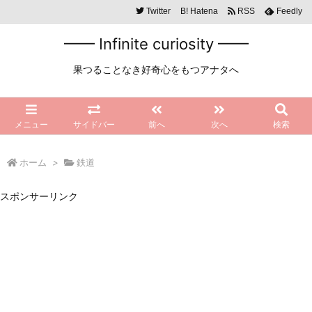
Twitter
B!
Hatena
RSS
Feedly
━━ Infinite curiosity ━━
果つることなき好奇心をもつアナタへ
メニュー
サイドバー
前へ
次へ
検索
ホーム
>
鉄道
スポンサーリンク