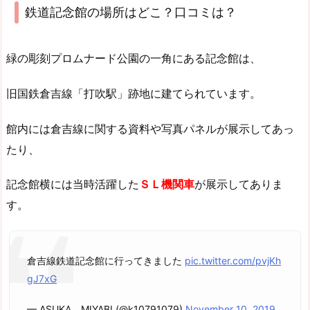
鉄道記念館の場所はどこ？口コミは？
緑の彫刻プロムナード公園の一角にある記念館は、
旧国鉄倉吉線「打吹駅」跡地に建てられています。
館内には倉吉線に関する資料や写真パネルが展示してあっ
たり、
記念館横には当時活躍した
ＳＬ機関車
が展示してありま
す。
倉吉線鉄道記念館に行ってきました
pic.twitter.com/pvjKh
gJ7xG
— ASUKA MIYABI (@k10791079)
November 10, 2019