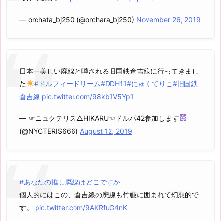
— orchata_bj250 (@orchara_bj250)
November 26, 2019
日本一美しい廃線と噂される旧国鉄倉吉線に行ってきまし
た
#ドルフィードリーム
#DDH11
#にゅくてりこ
#旧国鉄
倉吉線
pic.twitter.com/98kb1V5Yp1
— ☞ニュクテリス△HIKARU☜ドルパ42参加します
(@NYCTERIS666)
August 12, 2019
#あなたの推し廃線はどこですか
個人的にはこの、倉吉線の廃線も竹藪に囲まれて幻想的で
す。
pic.twitter.com/9AKRfuG4nK