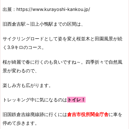
出展：https://www.kurayoshi-kankou.jp/
旧西倉吉駅～旧上小鴨駅までの区間は、
サイクリングロードとして姿を変え桜並木と田園風景が続
く3.9キロのコース。
桜が綺麗で春に行くのも良いですね～。四季折々で自然風
景が変わるので、
楽しみ方も広がります。
トレッキング中に気になるのは
トイレ！
旧国鉄倉吉線廃線跡に行くには
倉吉市役所関金庁舎
に車を
停めて歩きます。