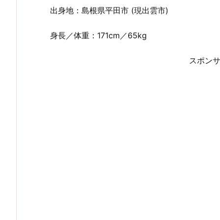
出身地：島根県平田市 (現出雲市)
身長／体重：171cm／65kg
スポン