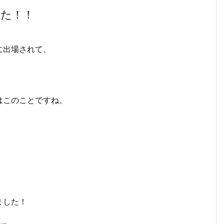
った！！
に出場されて、
はこのことですね。
ました！