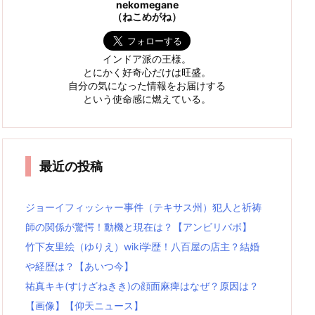
nekomegane
（ねこめがね）
インドア派の王様。
とにかく好奇心だけは旺盛。
自分の気になった情報をお届けする
という使命感に燃えている。
最近の投稿
ジョーイフィッシャー事件（テキサス州）犯人と祈祷
師の関係が驚愕！動機と現在は？【アンビリバボ】
竹下友里絵（ゆりえ）wiki学歴！八百屋の店主？結婚
や経歴は？【あいつ今】
祐真キキ(すけざねきき)の顔面麻痺はなぜ？原因は？
【画像】【仰天ニュース】