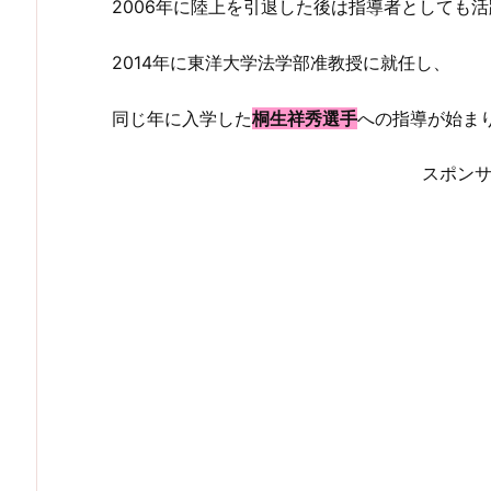
2006年に陸上を引退した後は指導者としても
2014年に東洋大学法学部准教授に就任し、
同じ年に入学した
桐生祥秀選手
への指導が始ま
スポン