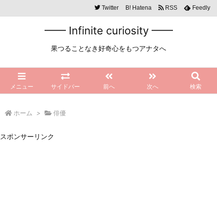
Twitter
B!
Hatena
RSS
Feedly
━━ Infinite curiosity ━━
果つることなき好奇心をもつアナタへ
メニュー
サイドバー
前へ
次へ
検索
ホーム
>
俳優
スポンサーリンク