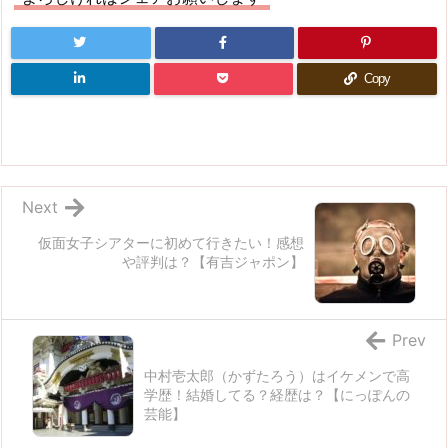
Copy
Next
仮面女子シアターに初めて行きたい！感想
や評判は？【有吉ジャポン】
Prev
中村壱太郎（かずたろう）はイケメンで高
学歴！結婚してる？経歴は？【にっぽんの
芸能】