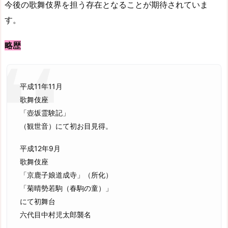
今後の歌舞伎界を担う存在となることが期待されていま
す。
略歴
平成11年11月
歌舞伎座
「壺坂霊験記」
（観世音）にて初お目見得。
平成12年9月
歌舞伎座
「京鹿子娘道成寺」（所化）
「菊晴勢若駒（春駒の童）」
にて初舞台
六代目中村児太郎襲名