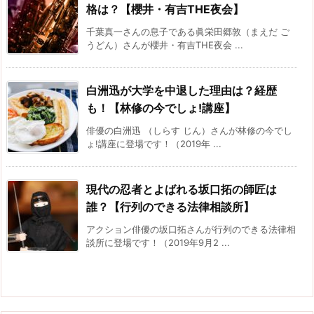
格は？【櫻井・有吉THE夜会】
千葉真一さんの息子である眞栄田郷敦（まえだ ご
うどん）さんが櫻井・有吉THE夜会 ...
白洲迅が大学を中退した理由は？経歴
も！【林修の今でしょ!講座】
俳優の白洲迅 （しらす じん）さんが林修の今でし
ょ!講座に登場です！（2019年 ...
現代の忍者とよばれる坂口拓の師匠は
誰？【行列のできる法律相談所】
アクション俳優の坂口拓さんが行列のできる法律相
談所に登場です！（2019年9月2 ...