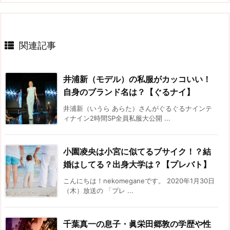
関連記事
井浦新（モデル）の私服がカッコいい！
自身のブランド名は？【ぐるナイ】
井浦新（いうら あらた）さんがぐるぐるナインテ
ィナイン2時間SP全員私服大公開 ...
小園凌央は小宮に似てるブサイク！？結
婚はしてる？出身大学は？【プレバト】
こんにちは！nekomeganeです。 2020年1月30日
（木）放送の 「プレ ...
千葉真一の息子・眞栄田郷敦の学歴や性