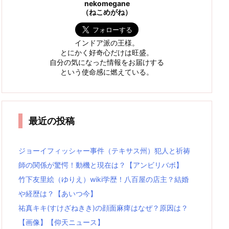
nekomegane
（ねこめがね）
インドア派の王様。
とにかく好奇心だけは旺盛。
自分の気になった情報をお届けする
という使命感に燃えている。
最近の投稿
ジョーイフィッシャー事件（テキサス州）犯人と祈祷
師の関係が驚愕！動機と現在は？【アンビリバボ】
竹下友里絵（ゆりえ）wiki学歴！八百屋の店主？結婚
や経歴は？【あいつ今】
祐真キキ(すけざねきき)の顔面麻痺はなぜ？原因は？
【画像】【仰天ニュース】