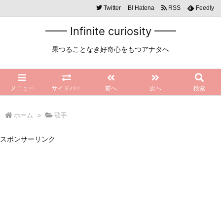
Twitter
B!
Hatena
RSS
Feedly
━━ Infinite curiosity ━━
果つることなき好奇心をもつアナタへ
メニュー
サイドバー
前へ
次へ
検索
ホーム
>
歌手
スポンサーリンク