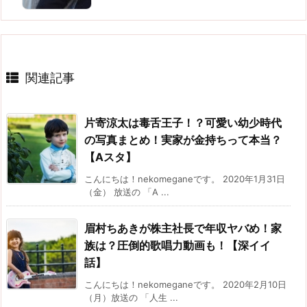
関連記事
片寄涼太は毒舌王子！？可愛い幼少時代
の写真まとめ！実家が金持ちって本当？
【Aスタ】
こんにちは！nekomeganeです。 2020年1月31日
（金） 放送の 「A ...
眉村ちあきが株主社長で年収ヤバめ！家
族は？圧倒的歌唱力動画も！【深イイ
話】
こんにちは！nekomeganeです。 2020年2月10日
（月）放送の 「人生 ...