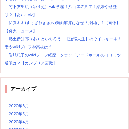
竹下友里絵（ゆりえ）wiki学歴！八百屋の店主？結婚や経歴
は？【あいつ今】
祐真キキ(すけざねきき)の顔面麻痺はなぜ？原因は？【画像】
【仰天ニュース】
肥土伊知郎（あくといちろう）【逆転人生】のウイスキー本！
妻やwikiプロフや高校は？
岩城紀子のwikiプロフ経歴！グランドフードホールの口コミや
通販は？【カンブリア宮殿】
アーカイブ
2020年6月
2020年5月
2020年4月