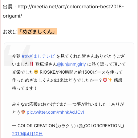
出展：http://meetia.net/art/colorcreation-best2018-
origami/
お次は
「めざましくん」
今朝
#めざましテレビ
を見てくれた皆さんありがとうござ
いました
歌広場さん
@junjunmjgirly
に熱く語って頂いて
光栄でした
RIOSKEが40時間と約1600ピースを使って
作っためざましくんの出来はどうでしたかー？
感想
待ってます！
みんなの応援のおかげでまた一つ夢が叶いました！ありが
とう
pic.twitter.com/mhnkAdJCvI
— COLOR CREATION(カラクリ) (@_COLORCREATION_)
2019年4月10日