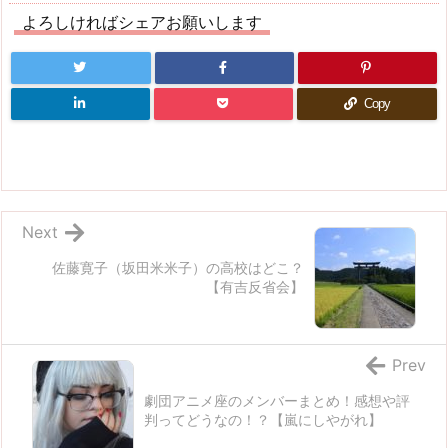
よろしければシェアお願いします
Copy
Next
佐藤寛子（坂田米米子）の高校はどこ？
【有吉反省会】
Prev
劇団アニメ座のメンバーまとめ！感想や評
判ってどうなの！？【嵐にしやがれ】