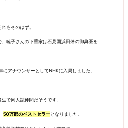
それもそのはず。
で、暁子さんの下重家は石見国浜田藩の御典医を
9年にアナウンサーとしてNHKに入局しました。
。
級生で同人誌仲間だそうです。
、
50万部のベストセラー
となりました。