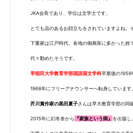
JKA会長であり、学位は文学士です。
とても品のあるお顔立ちをされていますよね。
下重家は江戸時代、各地の御典医に多かった姓
代々勤めたそうです。
早稲田大学教育学部国語国文学科
卒業後の195
1968年にフリーアナウンサーへ転身しています
芥川賞作家の黒田夏子
さんは早大教育学部の同
2015年に幻冬舎から
『家族という病』
を出版し