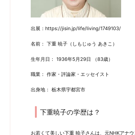
出展：https://jisin.jp/life/living/1749103/
名前： 下重 暁子（しもじゅう あきこ）
生年月日： 1936年5月29日 （83歳）
職業： 作家・評論家・エッセイスト
出身地： 栃木県宇都宮市
下重暁子の学歴は？
お若くて美しい下重 暁子さんは、元NHKアナ