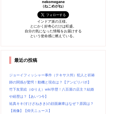
nekomegane
（ねこめがね）
インドア派の王様。
とにかく好奇心だけは旺盛。
自分の気になった情報をお届けする
という使命感に燃えている。
最近の投稿
ジョーイフィッシャー事件（テキサス州）犯人と祈祷
師の関係が驚愕！動機と現在は？【アンビリバボ】
竹下友里絵（ゆりえ）wiki学歴！八百屋の店主？結婚
や経歴は？【あいつ今】
祐真キキ(すけざねきき)の顔面麻痺はなぜ？原因は？
【画像】【仰天ニュース】