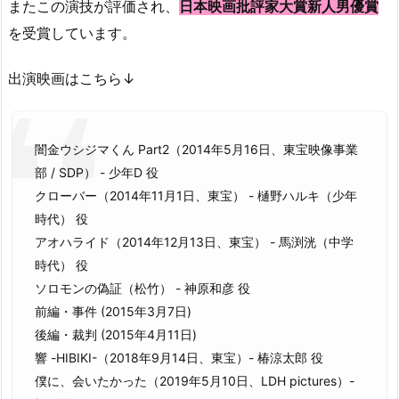
またこの演技が評価され、
日本映画批評家大賞新人男優賞
を受賞しています。
出演映画はこちら↓
闇金ウシジマくん Part2（2014年5月16日、東宝映像事業
部 / SDP） - 少年D 役
クローバー（2014年11月1日、東宝） - 樋野ハルキ（少年
時代） 役
アオハライド（2014年12月13日、東宝） - 馬渕洸（中学
時代） 役
ソロモンの偽証（松竹） - 神原和彦 役
前編・事件 (2015年3月7日)
後編・裁判 (2015年4月11日)
響 -HIBIKI-（2018年9月14日、東宝）- 椿涼太郎 役
僕に、会いたかった（2019年5月10日、LDH pictures）-