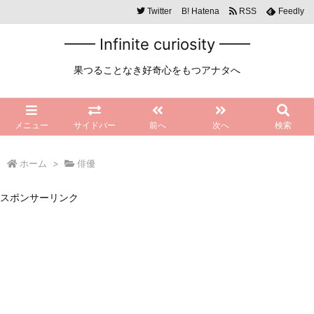
Twitter
B!
Hatena
RSS
Feedly
━━ Infinite curiosity ━━
果つることなき好奇心をもつアナタへ
メニュー
サイドバー
前へ
次へ
検索
ホーム
>
俳優
スポンサーリンク