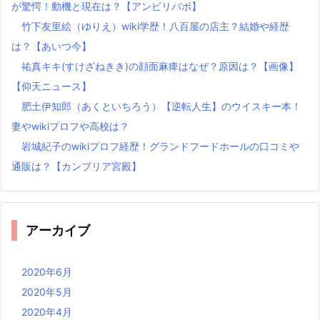
が驚愕！動機と現在は？【アンビリバボ】
竹下友里絵（ゆりえ）wiki学歴！八百屋の店主？結婚や経歴
は？【あいつ今】
祐真キキ(すけざねきき)の顔面麻痺はなぜ？原因は？【画像】
【仰天ニュース】
肥土伊知郎（あくといちろう）【逆転人生】のウイスキー本！
妻やwikiプロフや高校は？
岩城紀子のwikiプロフ経歴！グランドフードホールの口コミや
通販は？【カンブリア宮殿】
アーカイブ
2020年6月
2020年5月
2020年4月