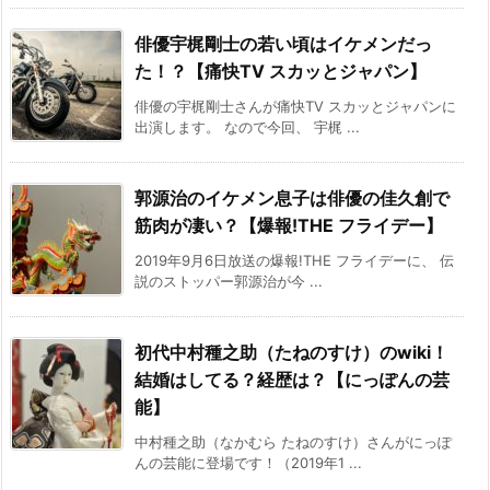
俳優宇梶剛士の若い頃はイケメンだっ
た！？【痛快TV スカッとジャパン】
俳優の宇梶剛士さんが痛快TV スカッとジャパンに
出演します。 なので今回、 宇梶 ...
郭源治のイケメン息子は俳優の佳久創で
筋肉が凄い？【爆報!THE フライデー】
2019年9月6日放送の爆報!THE フライデーに、 伝
説のストッパー郭源治が今 ...
初代中村種之助（たねのすけ）のwiki！
結婚はしてる？経歴は？【にっぽんの芸
能】
中村種之助（なかむら たねのすけ）さんがにっぽ
んの芸能に登場です！（2019年1 ...