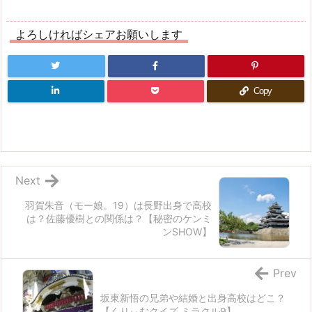
よろしければシェアお願いします
Copy
Next
羽賀朱音（モー娘。19）は長野出身で高校
は？佐藤優樹との関係は？【秘密のケンミ
ンSHOW】
Prev
坂東新悟の兄弟や結婚と出身高校はどこ？
【くりぃむクイズ ミラクル9】