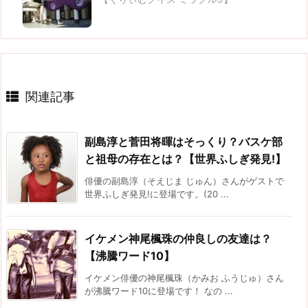
関連記事
副島淳と菅田将暉はそっくり？バスケ部
と祖母の存在とは？【世界ふしぎ発見!】
俳優の副島淳（そえじま じゅん）さんがゲストで
世界ふしぎ発見!に登場です。(20 ...
イケメン神尾楓珠の仲良しの友達は？
【沸騰ワード10】
イケメン俳優の神尾楓珠（かみお ふうじゅ）さん
が沸騰ワード10に登場です！ なの ...