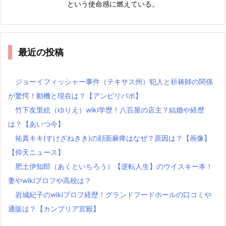
という使命感に燃えている。
最近の投稿
ジョーイフィッシャー事件（テキサス州）犯人と祈祷師の関係
が驚愕！動機と現在は？【アンビリバボ】
竹下友里絵（ゆりえ）wiki学歴！八百屋の店主？結婚や経歴
は？【あいつ今】
祐真キキ(すけざねきき)の顔面麻痺はなぜ？原因は？【画像】
【仰天ニュース】
肥土伊知郎（あくといちろう）【逆転人生】のウイスキー本！
妻やwikiプロフや高校は？
岩城紀子のwikiプロフ経歴！グランドフードホールの口コミや
通販は？【カンブリア宮殿】