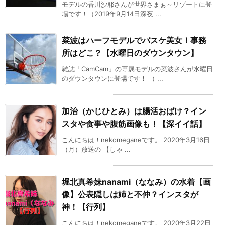
モデルの香川沙耶さんが世界さまぁ～リゾートに登
場です！（2019年9月14日深夜 ...
菜波はハーフモデルでバスケ美女！事務
所はどこ？【水曜日のダウンタウン】
雑誌「CamCam」の専属モデルの菜波さんが水曜日
のダウンタウンに登場です！ （ ...
加治（かじひとみ）は腸活おばけ？イン
スタや食事や腹筋画像も！【深イイ話】
こんにちは！nekomeganeです。 2020年3月16日
（月）放送の 【しゃ ...
堀北真希妹nanami（ななみ）の水着【画
像】公表隠しは姉と不仲？インスタが
神！【行列】
こんにちは！nekomeganeです。 2020年3月22日