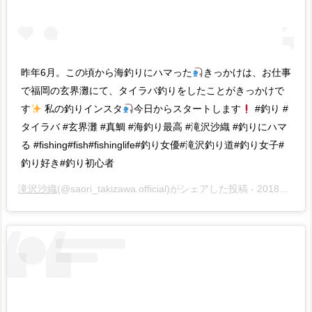
昨年6月。この頃から海釣りにハマった
きっかけは、お仕事
で福岡の玄界灘にて、タイラバ釣りをしたことがきっかけで
す
私の釣りインスタ
今日からスタートします
#釣り #
タイラバ #玄界灘 #真鯛 #海釣り最高 #滝沢沙織 #釣りにハマ
る #fishing#fish#fishinglife#釣り女優#滝沢釣り道#釣り女子#
釣り好き#釣り初心者
滝沢沙織
(@saori_takizawa.official)がシェアした投稿 -
2018年11月月1日午前2時33分PDT