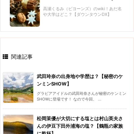
高瀬くるみ（ビヨーンズ）のwiki！あだ名
や大学はどこ？【ダウンタウンDX】
関連記事
武田玲奈の出身地や学歴は？【秘密のケ
ンミンSHOW】
グラビアアイドルの武田玲奈さんが秘密のケンミン
SHOWに登場です！ なので今回、 ...
松岡茉優が大切にする塩とは村山英夫さ
んの伊豆下田外浦海の塩？【鶴瓶の家族
に乾杯】