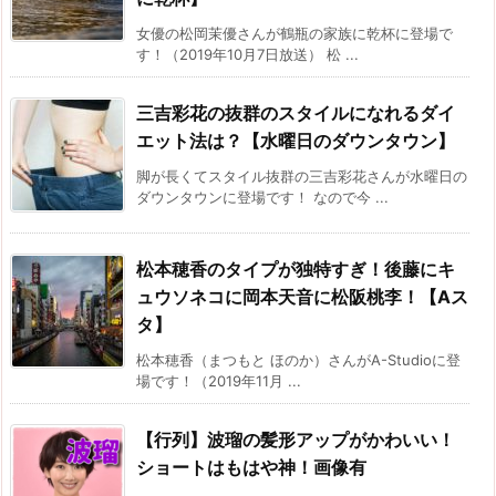
女優の松岡茉優さんが鶴瓶の家族に乾杯に登場で
す！（2019年10月7日放送） 松 ...
三吉彩花の抜群のスタイルになれるダイ
エット法は？【水曜日のダウンタウン】
脚が長くてスタイル抜群の三吉彩花さんが水曜日の
ダウンタウンに登場です！ なので今 ...
松本穂香のタイプが独特すぎ！後藤にキ
ュウソネコに岡本天音に松阪桃李！【Aス
タ】
松本穂香（まつもと ほのか）さんがA-Studioに登
場です！（2019年11月 ...
【行列】波瑠の髪形アップがかわいい！
ショートはもはや神！画像有