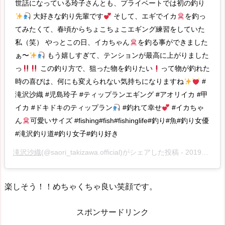
世話になっている玲子さんとも、プライベートでは初の釣り
大好きな釣り先輩です
そして、エギでイカ
を釣っ
てみたくて、春頃からちょこちょこエギング練習をしていた
私（笑） やっとこの日、イカちゃん
を釣る事ができました
ぁ〜
もう嬉しすぎて、テンションが最高に上がりました
っ
この釣り方で、狙った物を釣りたい
って物が釣れた
時の喜びは、何にも変えられない気持ちになりますね
#
滝沢沙織 #児島玲子 #ティップランエギング #アオリイカ #甲
イカ #ドキドキのティップラン
#釣れて幸せ
#イカちゃ
ん
可愛いサイズ #fishing#fish#fishinglife#釣り#魚#釣り女優
#滝沢釣り道#釣り女子#釣り好き
滝沢沙織
(@saori_takizawa.official)がシェアした投稿 -
2019年10月月17日午後8時51分PDT
楽しそう！！めちゃくちゃ良い笑顔です。
スポンサードリンク