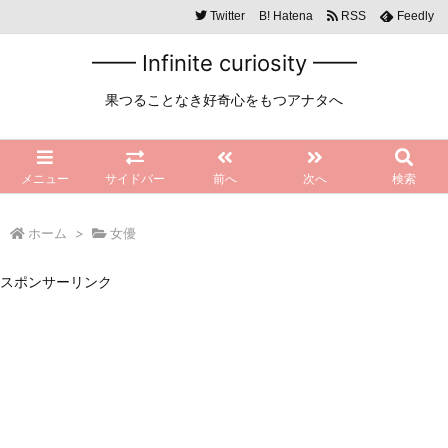
Twitter
B!
Hatena
RSS
Feedly
━━ Infinite curiosity ━━
果つることなき好奇心をもつアナタへ
メニュー
サイドバー
前へ
次へ
検索
ホーム
>
女優
スポンサーリンク