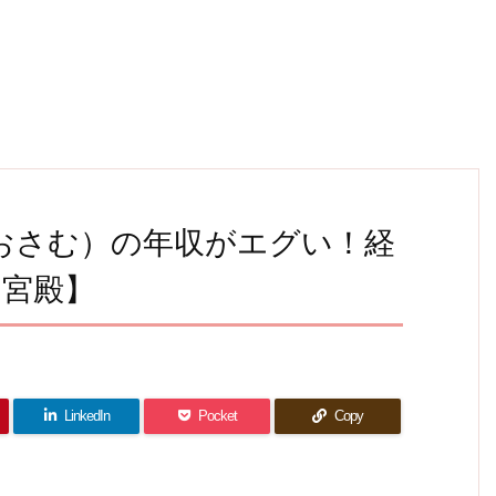
おさむ）の年収がエグい！経
ア宮殿】
LinkedIn
Pocket
Copy