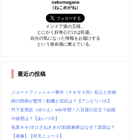
nekomegane
（ねこめがね）
インドア派の王様。
とにかく好奇心だけは旺盛。
自分の気になった情報をお届けする
という使命感に燃えている。
最近の投稿
ジョーイフィッシャー事件（テキサス州）犯人と祈祷
師の関係が驚愕！動機と現在は？【アンビリバボ】
竹下友里絵（ゆりえ）wiki学歴！八百屋の店主？結婚
や経歴は？【あいつ今】
祐真キキ(すけざねきき)の顔面麻痺はなぜ？原因は？
【画像】【仰天ニュース】