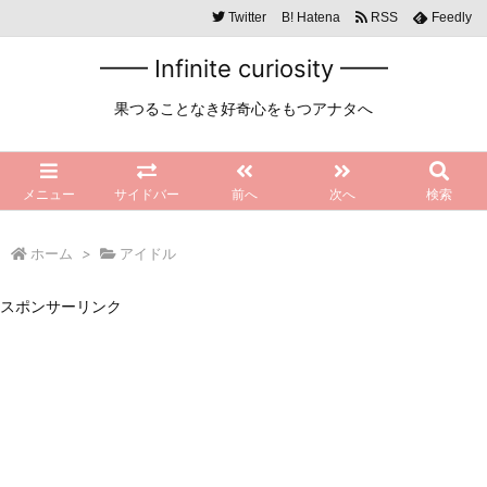
Twitter
B!
Hatena
RSS
Feedly
━━ Infinite curiosity ━━
果つることなき好奇心をもつアナタへ
メニュー
サイドバー
前へ
次へ
検索
ホーム
>
アイドル
スポンサーリンク