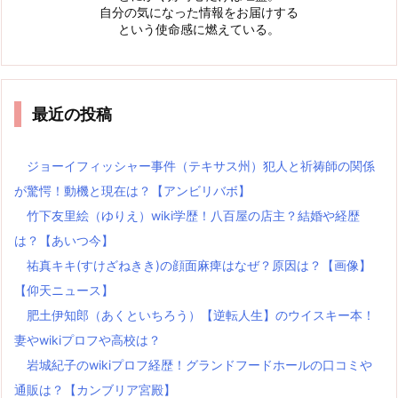
自分の気になった情報をお届けする
という使命感に燃えている。
最近の投稿
ジョーイフィッシャー事件（テキサス州）犯人と祈祷師の関係
が驚愕！動機と現在は？【アンビリバボ】
竹下友里絵（ゆりえ）wiki学歴！八百屋の店主？結婚や経歴
は？【あいつ今】
祐真キキ(すけざねきき)の顔面麻痺はなぜ？原因は？【画像】
【仰天ニュース】
肥土伊知郎（あくといちろう）【逆転人生】のウイスキー本！
妻やwikiプロフや高校は？
岩城紀子のwikiプロフ経歴！グランドフードホールの口コミや
通販は？【カンブリア宮殿】