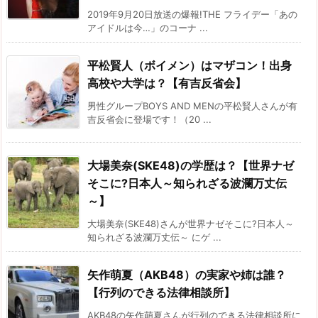
2019年9月20日放送の爆報!THE フライデー「あの
アイドルは今…」のコーナ ...
平松賢人（ボイメン）はマザコン！出身
高校や大学は？【有吉反省会】
男性グループBOYS AND MENの平松賢人さんが有
吉反省会に登場です！（20 ...
大場美奈(SKE48)の学歴は？【世界ナゼ
そこに?日本人～知られざる波瀾万丈伝
～】
大場美奈(SKE48)さんが世界ナゼそこに?日本人～
知られざる波瀾万丈伝～ にゲ ...
矢作萌夏（AKB48）の実家や姉は誰？
【行列のできる法律相談所】
AKB48の矢作萌夏さんが行列のできる法律相談所に