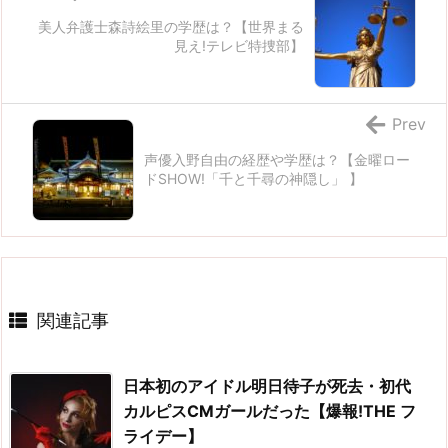
美人弁護士森詩絵里の学歴は？【世界まる
見え!テレビ特捜部】
Prev
声優入野自由の経歴や学歴は？【金曜ロー
ドSHOW!「千と千尋の神隠し」 】
関連記事
日本初のアイドル明日待子が死去・初代
カルピスCMガールだった【爆報!THE フ
ライデー】