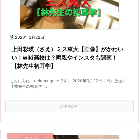
2020年3月22日
上田彩瑛（さえ）ミス東大【画像】がかわい
い！wiki高校は？両親やインスタも調査！
【林先生初耳学】
こんにちは！nekomeganeです。 2020年3月22日（日）放送の
【林先生の初耳学 ...
記事を読む
モデル