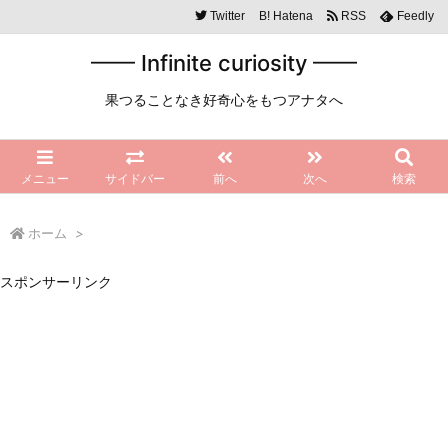
Twitter
B!
Hatena
RSS
Feedly
━━ Infinite curiosity ━━
果つることなき好奇心をもつアナタへ
メニュー
サイドバー
前へ
次へ
検索
ホーム
>
スポンサーリンク