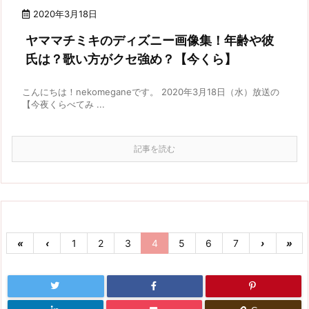
2020年3月18日
ヤママチミキのディズニー画像集！年齢や彼
氏は？歌い方がクセ強め？【今くら】
こんにちは！nekomeganeです。 2020年3月18日（水）放送の
【今夜くらべてみ ...
記事を読む
«
‹
1
2
3
4
5
6
7
›
»