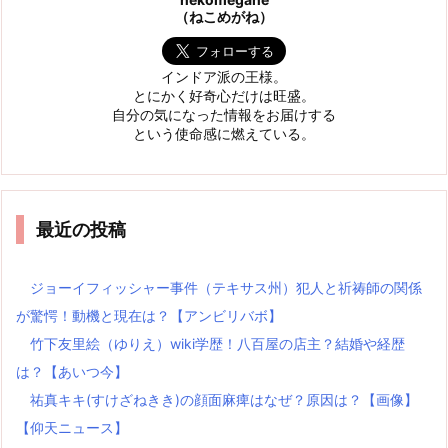
（ねこめがね）
インドア派の王様。
とにかく好奇心だけは旺盛。
自分の気になった情報をお届けする
という使命感に燃えている。
最近の投稿
ジョーイフィッシャー事件（テキサス州）犯人と祈祷師の関係
が驚愕！動機と現在は？【アンビリバボ】
竹下友里絵（ゆりえ）wiki学歴！八百屋の店主？結婚や経歴
は？【あいつ今】
祐真キキ(すけざねきき)の顔面麻痺はなぜ？原因は？【画像】
【仰天ニュース】