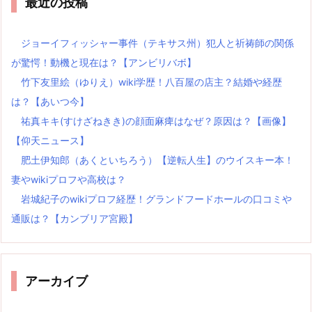
最近の投稿
ジョーイフィッシャー事件（テキサス州）犯人と祈祷師の関係
が驚愕！動機と現在は？【アンビリバボ】
竹下友里絵（ゆりえ）wiki学歴！八百屋の店主？結婚や経歴
は？【あいつ今】
祐真キキ(すけざねきき)の顔面麻痺はなぜ？原因は？【画像】
【仰天ニュース】
肥土伊知郎（あくといちろう）【逆転人生】のウイスキー本！
妻やwikiプロフや高校は？
岩城紀子のwikiプロフ経歴！グランドフードホールの口コミや
通販は？【カンブリア宮殿】
アーカイブ