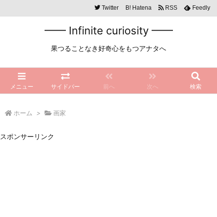
Twitter
B!
Hatena
RSS
Feedly
━━ Infinite curiosity ━━
果つることなき好奇心をもつアナタへ
メニュー
サイドバー
前へ
次へ
検索
ホーム
>
画家
スポンサーリンク