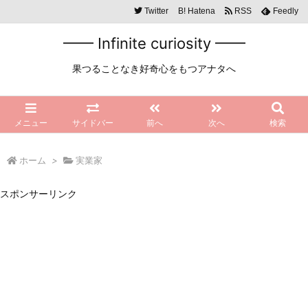
Twitter
B!
Hatena
RSS
Feedly
━━ Infinite curiosity ━━
果つることなき好奇心をもつアナタへ
メニュー
サイドバー
前へ
次へ
検索
ホーム
>
実業家
スポンサーリンク