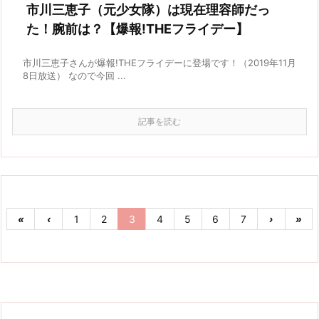
市川三恵子（元少女隊）は現在理容師だっ
た！腕前は？【爆報!THEフライデー】
市川三恵子さんが爆報!THEフライデーに登場です！（2019年11月
8日放送） なので今回 ...
記事を読む
«
‹
1
2
3
4
5
6
7
›
»