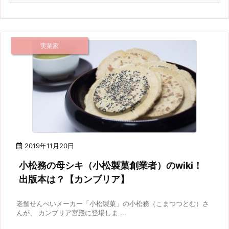
実業家
2019年11月20日
小松務の母シキ（小松製菓創業者）のwiki！
出版本は？【カンブリア】
老舗せんべいメーカー「小松製菓」の小松務（こまつつとむ）さ
んが、 カンブリア宮殿に登場しま ...