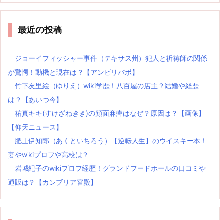
最近の投稿
ジョーイフィッシャー事件（テキサス州）犯人と祈祷師の関係
が驚愕！動機と現在は？【アンビリバボ】
竹下友里絵（ゆりえ）wiki学歴！八百屋の店主？結婚や経歴
は？【あいつ今】
祐真キキ(すけざねきき)の顔面麻痺はなぜ？原因は？【画像】
【仰天ニュース】
肥土伊知郎（あくといちろう）【逆転人生】のウイスキー本！
妻やwikiプロフや高校は？
岩城紀子のwikiプロフ経歴！グランドフードホールの口コミや
通販は？【カンブリア宮殿】